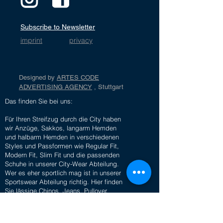
Subscribe to Newsletter
imprint
privacy
Designed by
ARTES CODE
ADVERTISING AGENCY
, Stuttgart
Das finden Sie bei uns:
Für Ihren Streifzug durch die City haben
wir Anzüge, Sakkos, langarm Hemden
und halbarm Hemden in verschiedenen
Styles und Passformen wie Regular Fit,
Modern Fit, Slim Fit und die passenden
Schuhe in unserer City-Wear Abteilung.
Wer es eher sportlich mag ist in unserer
Sportswear Abteilung richtig. Hier finden
Sie lässige Chinos, Jeans, Pullover,
Strickjacken, Sweatshirts, Polos, T-Shirts,
Jacken, Blousons, Sneaker und vieles
mehr.