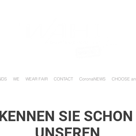
NDS
WE
WEAR FAIR
CONTACT
CoronaNEWS
CHOOSE an 
KENNEN SIE SCHO
UNSEREN