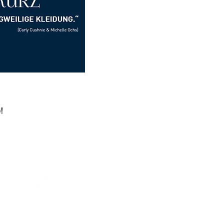
!
y
p.m. -
Subscribe to Newsletter
p.m. -