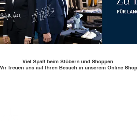
Viel Spaß beim Stöbern und Shoppen.
Wir freuen uns auf Ihren Besuch in unserem Online Shop
Monday Wednesda
Riedlinger Strasse 28
9 a.m. - 12 p.m. / 2 
88521 Ertingen
6.30 p.m.
Tel. 07371-95200
Thursday Friday
WhatsApp: 07371 - 95200
9 a.m. - 12 p.m. / 2 
Telegram:
t.me/meinWAHL